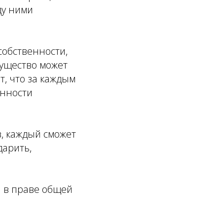
ду ними
собственности,
ущество может
т, что за каждым
енности
в, каждый сможет
дарить,
и в праве общей