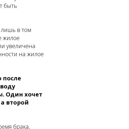
т быть
 лишь в том
е жилое
 ли увеличена
енности на жилое
 после
оводу
. Один хочет
 а второй
ремя брака,