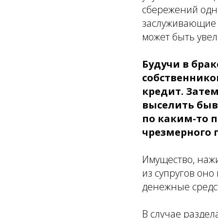
сбережений одно
заслуживающие в
может быть уве
Будучи в брак
собственнико
кредит. Затем
выселить быв
по каким-то 
чрезмерного 
Имущество, нажи
из супругов оно
денежные средст
В случае разде