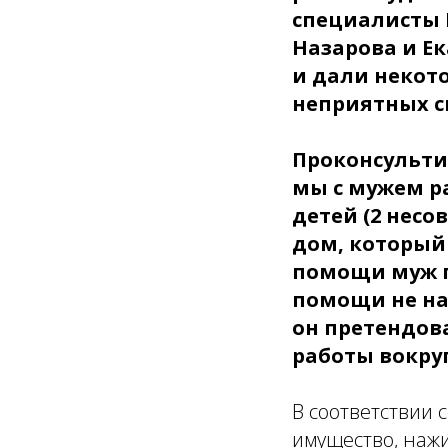
специалисты 
Назарова и Е
и дали некот
неприятных с
Проконсультир
мы с мужем ра
детей (2 несо
дом, который
помощи муж п
помощи не на
он претендова
работы вокруг
В соответствии с
имущество, нажи