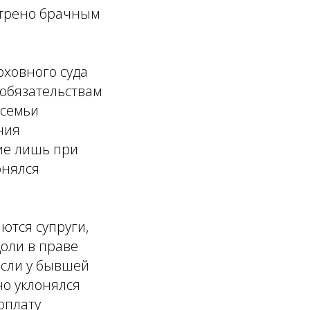
отрено брачным
рховного суда
 обязательствам
 семьи
ния
ие лишь при
онялся
ются супруги,
доли в праве
если у бывшей
но уклонялся
оплату