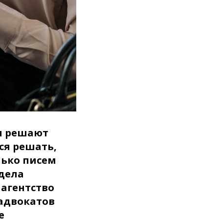
 и решают
ся решать,
лько писем
дела
 агентство
 адвокатов
е