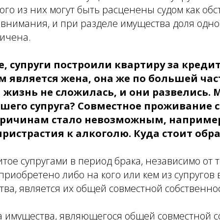
го из них могут быть расценены судом как обс
нимания, и при разделе имущества доля одног
личена.
е, супруги построили квартиру за креди
м является жена, она же по большей час
 жизнь не сложилась, и они развелись.
шего супруга? Совместное проживание 
причинам стало невозможным, например,
пристрастия к алкоголю. Куда стоит обр
тое супругами в период брака, независимо от т
 приобретено либо на кого или кем из супругов
ва, является их общей совместной собственно
ла имущества, являющегося общей совместной 