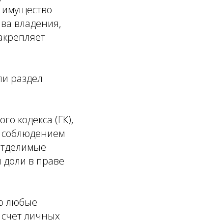
е имущество
ава владения,
акрепляет
ли раздел
ого кодекса (ГК),
с соблюдением
отделимые
 доли в праве
то любые
 счет личных