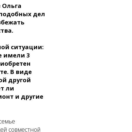
 Ольга
 подобных дел
збежать
тва.
ной ситуации:
е имели 3
риобретен
е. В виде
ой другой
т ли
монт и другие
 семье
щей совместной