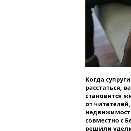
Когда супруг
расстаться, 
становится ж
от читателей
недвижимости
совместно с 
решили удели