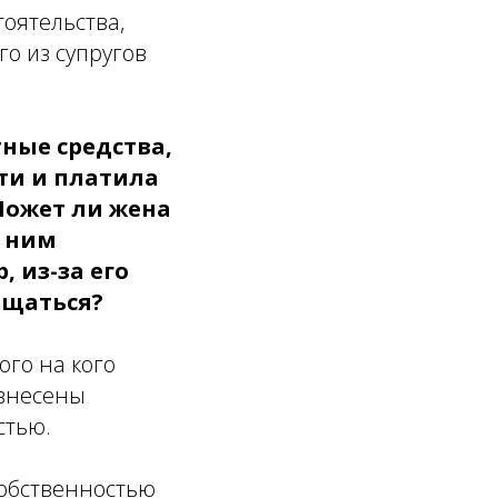
тоятельства,
о из супругов
тные средства,
ти и платила
 Может ли жена
с ним
 из-за его
ащаться?
ого на кого
 внесены
стью.
собственностью